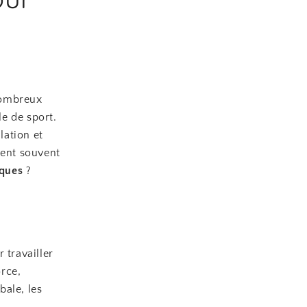
nombreux
le de sport.
lation et
ient souvent
iques
?
r travailler
rce,
bale, les