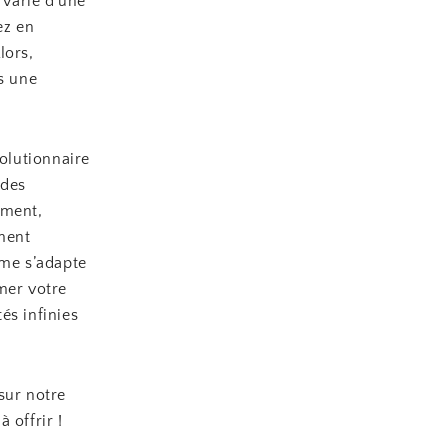
varie d’une
ez en
lors,
s une
lutionnaire
 des
ement,
ment
me s’adapte
mer votre
és infinies
 sur notre
 offrir !