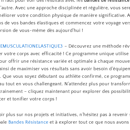
il faut pour voir des résultats avec les
bandes de résistance
’autre. Avec une approche disciplinée et régulière, vous ser
liorer votre condition physique de manière significative. A
s de vos bandes élastiques et commencez votre voyage ver
ersion de vous-même dès aujourd’hui !
EMUSCULATIONELASTIQUE3
– Découvrez une méthode révo
r votre corps avec efficacité ! Ce programme unique utilise
pour offrir une résistance variée et optimale à chaque mouv
ainsi de maximiser vos résultats sans avoir besoin d’équipe
 Que vous soyez débutant ou athlète confirmé, ce program
au tout en vous challengeant. N’attendez plus pour transfor
raînement – cliquez maintenant pour explorer des possibilit
er et tonifier votre corps !
ir plus sur nos projets et initiatives, n’hésitez pas à revenir
pale
Bandes Résistance
et à explorer tout ce que nous avons à