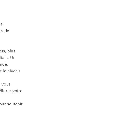
es
es de
ss, plus
ltats. Un
ndé.
t le niveau
.
i vous
liorer votre
our soutenir