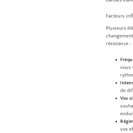
Facteurs inf
Plusieurs é
changements
résistance :
Fréqu
vous 
rythm
Intens
de di
Vos o
souha
endur
Régim
vos e