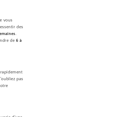
ue vous
essentir des
semaines
.
rendre de
6 à
i rapidement
N’oubliez pas
votre