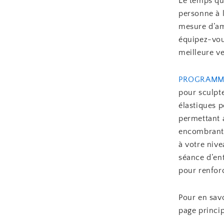
Le temps qu’
personne à l
mesure d’amé
équipez-vou
meilleure v
PROGRAMM
pour sculpte
élastiques 
permettant 
encombrant.
à votre nive
séance d’ent
pour renforc
Pour en savo
page princi