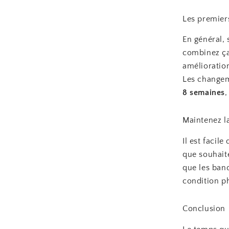
Les premier
En général,
combinez ça
amélioratio
Les changem
8 semaines
,
Maintenez l
Il est facil
que souhaité
que les ban
condition ph
Conclusion