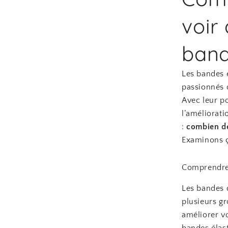
voir
band
Les bandes 
passionnés d
Avec leur po
l’améliorati
:
combien de
Examinons ç
Comprendre 
Les bandes 
plusieurs g
améliorer v
bandes élast