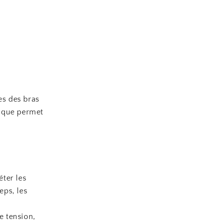
es des bras
tique permet
ter les
eps, les
e tension,