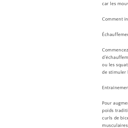
car les mou
Comment int
Échauffeme
Commencez p
d’échauffem
ou les squat
de stimuler 
Entraînemen
Pour augmen
poids tradit
curls de bic
musculaires.