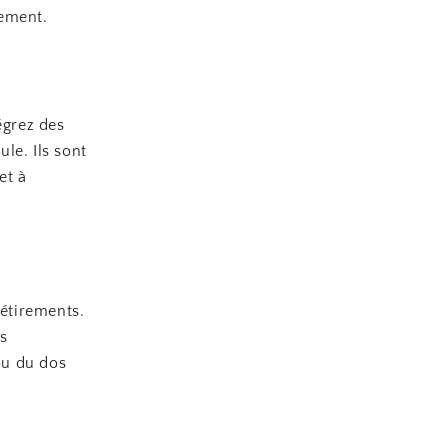
nement.
égrez des
le. Ils sont
et à
 étirements.
ns
ou du dos