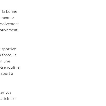
r la bonne
ommencez
ressivement
 mouvement
e sportive
 force, la
ur une
tre routine
 sport à
er vos
 atteindre