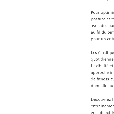
Pour optimis
posture et 
avec des ba
au fil du t
pour un ent
Les élastiqu
quotidienne.
flexibilité 
approche in
de fitness a
domicile ou 
Découvrez 
entraînement
vos objectif