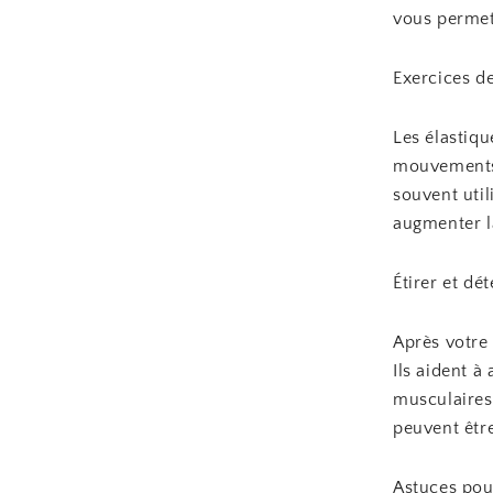
vous permet
Exercices de
Les élastiqu
mouvements t
souvent util
augmenter la
Étirer et dé
Après votre 
Ils aident à
musculaires
peuvent être
Astuces pou