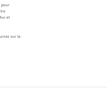
e pour
otre
hui et
urnez sur la