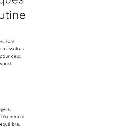
utine
é, sont
accessoires
l pour ceux
 sport.
égers,
différemment
’équilibre,