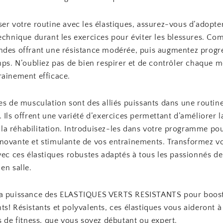
er votre routine avec les élastiques, assurez-vous d’adopte
technique durant les exercices pour éviter les blessures. C
ndes offrant une résistance modérée, puis augmentez prog
emps. N’oubliez pas de bien respirer et de contrôler chaque
raînement efficace.
es de musculation sont des alliés puissants dans une routin
 Ils offrent une variété d’exercices permettant d’améliorer la
et la réhabilitation. Introduisez-les dans votre programme po
novante et stimulante de vos entraînements. Transformez vo
vec ces élastiques robustes adaptés à tous les passionnés de
en salle.
la puissance des ELASTIQUES VERTS RESISTANTS pour boost
s! Résistants et polyvalents, ces élastiques vous aideront à
s de fitness, que vous soyez débutant ou expert.