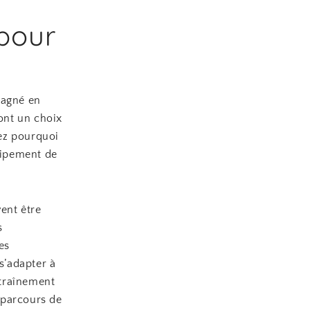
 pour
gagné en
font un choix
ez pourquoi
quipement de
ent être
s
es
s’adapter à
ntraînement
e parcours de