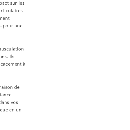
pact sur les
rticulaires
ement
ls pour une
musculation
es. Ils
ficacement à
raison de
stance
 dans vos
ique en un