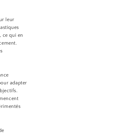
ur leur
lastiques
, ce qui en
acement.
es
ance
 pour adapter
jectifs.
ommencent
périmentés
de