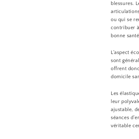
blessures. L
articulation
ou qui se re
contribuer à
bonne santé
L’aspect éc
sont généra
offrent donc
domicile san
Les élastiq
leur polyval
ajustable, d
séances d’e
véritable ce