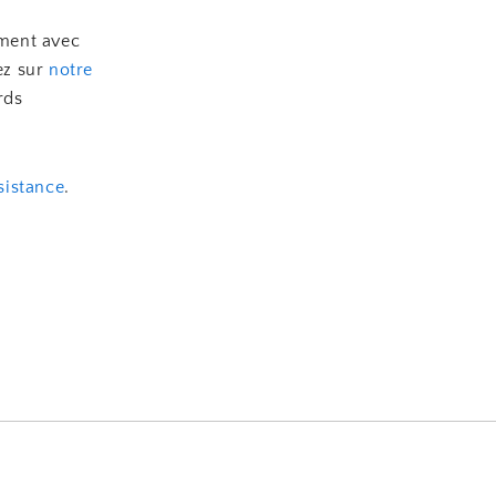
ement avec
ez sur
notre
rds
sistance
.