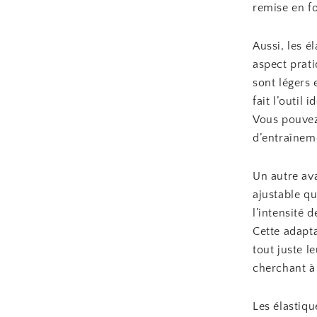
remise en f
Aussi, les é
aspect prat
sont légers 
fait l’outil
Vous pouvez
d’entraînem
Un autre ava
ajustable qu
l’intensité 
Cette adapt
tout juste l
cherchant à 
Les élastiqu