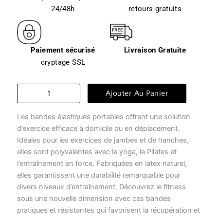
24/48h
retours gratuits
Paiement sécurisé
Livraison Gratuite
cryptage SSL
quantité
Ajouter Au Panier
de
Élastiques
Les bandes élastiques portables offrent une solution
musculation
-
d’exercice efficace à domicile ou en déplacement.
bandeau
Idéales pour les exercices de jambes et de hanches,
céleste
elles sont polyvalentes avec le yoga, le Pilates et
l’entraînement en force. Fabriquées en latex naturel,
elles garantissent une durabilité remarquable pour
divers niveaux d’entraînement. Découvrez le fitness
sous une nouvelle dimension avec ces bandes
pratiques et résistantes qui favorisent la récupération et