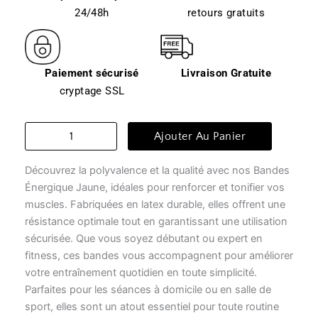
24/48h
retours gratuits
Paiement sécurisé
Livraison Gratuite
cryptage SSL
quantité
Ajouter Au Panier
de
Élastiques
Découvrez la polyvalence et la qualité avec nos Bandes
musculation
-
Énergique Jaune, idéales pour renforcer et tonifier vos
bande
muscles. Fabriquées en latex durable, elles offrent une
énergique
résistance optimale tout en garantissant une utilisation
jaune
sécurisée. Que vous soyez débutant ou expert en
fitness, ces bandes vous accompagnent pour améliorer
votre entraînement quotidien en toute simplicité.
Parfaites pour les séances à domicile ou en salle de
sport, elles sont un atout essentiel pour toute routine