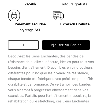
24/48h
retours gratuits
Paiement sécurisé
Livraison Gratuite
cryptage SSL
quantité
Ajouter Au Panier
de
Élastiques
Découvrez les Liens Enchantés, des bandes de
musculation
-
résistance de qualité supérieure, idéales pour tous vos
liens
besoins d’entraînement. Disponibles en cinq couleurs
enchantés
différentes pour indiquer les niveaux de résistance,
chaque bande est fabriquée avec précision pour offrir
durabilité et performance. De vert à noir, ces bandes
vous aideront à progresser efficacement dans vos
exercices. Parfaits pour l’entraînement musculaire, la
réhabilitation ou le stretching, ces Liens Enchantés