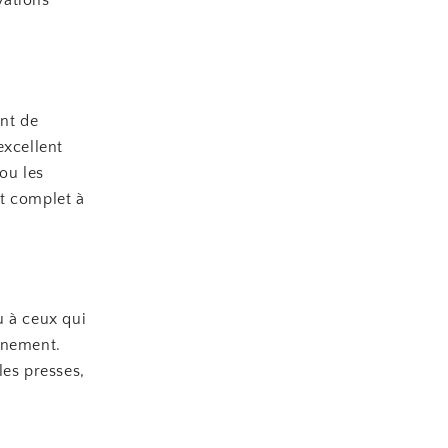
nt de
excellent
 ou les
t complet à
u à ceux qui
înement.
les presses,