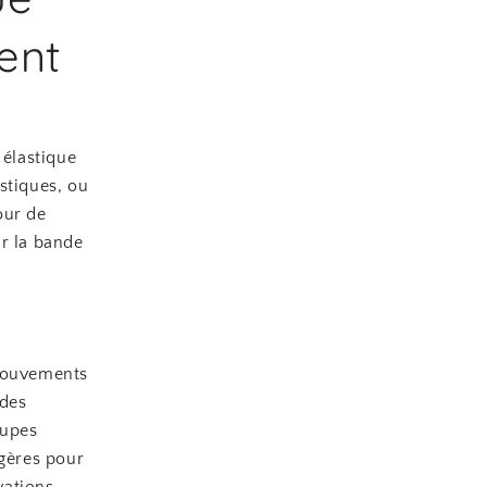
ent
 élastique
stiques, ou
our de
ir la bande
 mouvements
 des
oupes
égères pour
vations