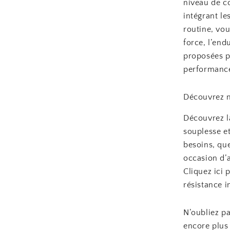
niveau de c
intégrant le
routine, vou
force, l’end
proposées p
performance
Découvrez no
Découvrez 
souplesse et
besoins, que 
occasion d’a
Cliquez ici 
résistance i
N’oubliez pa
encore plus