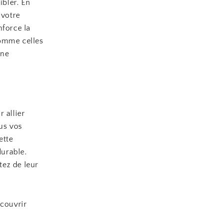
bler. En
 votre
nforce la
 comme celles
une
 allier
us vos
ette
durable.
tez de leur
couvrir