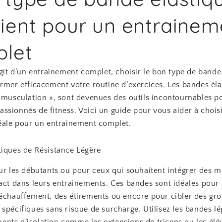
ient pour un entrainem
let
agit d’un entraînement complet, choisir le bon type de bande
rmer efficacement votre routine d’exercices. Les bandes éla
s musculation », sont devenues des outils incontournables p
ssionnés de fitness. Voici un guide pour vous aider à chois
déale pour un entraînement complet.
tiques de Résistance Légère
our les débutants ou pour ceux qui souhaitent intégrer des
pact dans leurs entraînements. Ces bandes sont idéales pour
’échauffement, des étirements ou encore pour cibler des gr
spécifiques sans risque de surcharge. Utilisez les bandes l
nts d’isolation comme les extensions de triceps ou les élé