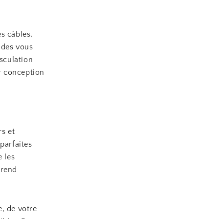
s câbles,
ndes vous
usculation
r conception
rs et
parfaites
e les
 rend
, de votre