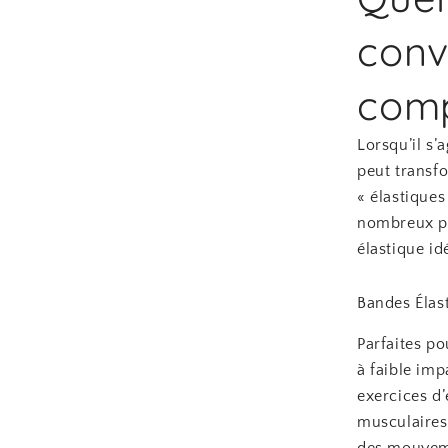
conv
comp
Lorsqu’il s’
peut transfo
« élastique
nombreux pa
élastique i
Bandes Élas
Parfaites p
à faible im
exercices d
musculaires 
des mouveme