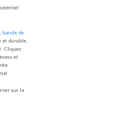
otentiel
: bande de
 et durable,
é. Cliquez
tness et
ette
hme!
rner sur la