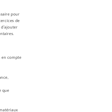
ssaire pour
xercices de
 d’ajouter
ntaires.
is en compte
ance,
e que
matériaux