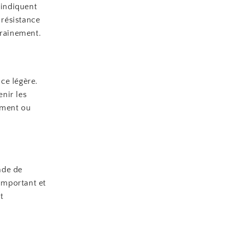
 indiquent
 résistance
traînement.
ce légère.
nir les
ement ou
nde de
important et
t