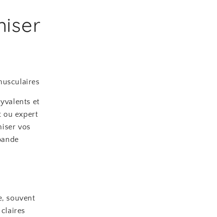
miser
musculaires
lyvalents et
t ou expert
miser vos
bande
e, souvent
 claires