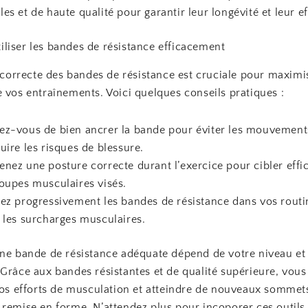
es et de haute qualité pour garantir leur longévité et leur ef
liser les bandes de résistance efficacement
n correcte des bandes de résistance est cruciale pour maximi
 vos entraînements. Voici quelques conseils pratiques :
ez-vous de bien ancrer la bande pour éviter les mouvemen
duire les risques de blessure.
enez une posture correcte durant l’exercice pour cibler eff
roupes musculaires visés.
rez progressivement les bandes de résistance dans vos rout
r les surcharges musculaires.
une bande de résistance adéquate dépend de votre niveau et 
 Grâce aux bandes résistantes et de qualité supérieure, vous
 vos efforts de musculation et atteindre de nouveaux sommet
 remise en forme. N’attendez plus pour incoporer ces outils