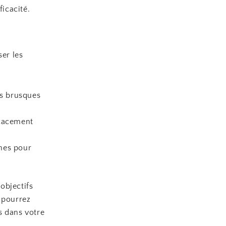
ficacité.
ser les
ts brusques
icacement
ines pour
objectifs
 pourrez
s dans votre