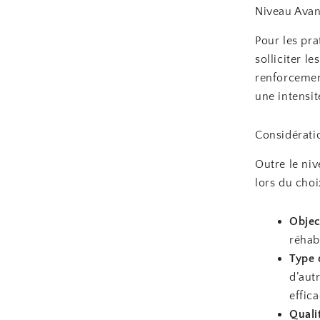
Niveau Ava
Pour les pr
solliciter l
renforcemen
une intensi
Considérati
Outre le niv
lors du choi
Objec
réhab
Type 
d’aut
effic
Quali