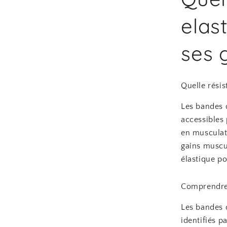
elas
ses 
Quelle rési
Les bandes 
accessibles
en musculat
gains muscu
élastique po
Comprendre 
Les bandes d
identifiés p