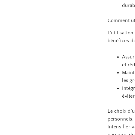
durabl
Comment uti
L’utilisatio
bénéfices de
Assur
et ré
Maint
les g
Intég
évite
Le choix d’
personnels.
intensifier
parcours de