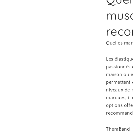
musc
rec
Quelles mar
Les élastiq
passionnés d
maison ou en
permettent d
niveaux de r
marques, il 
options off
recommandée
TheraBand