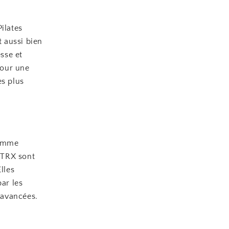
ilates
t aussi bien
sse et
pour une
es plus
gamme
 TRX sont
lles
ar les
 avancées.