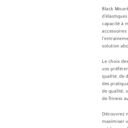
Black Mount
d’élastiques
capacité à m
accessoires
l’entraîneme
solution ab
Le choix de
vos préfére
qualité, de
des pratiqua
de qualité,
de fitness a
Découvrez n
maximiser vo