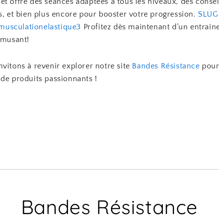
t offre des séances adaptées à tous les niveaux, des consei
s, et bien plus encore pour booster votre progression.
SLUG
usculationelastique3
Profitez dès maintenant d’un entraî
amusant!
vitons à revenir explorer notre site
Bandes Résistance
pour
 de produits passionnants !
Bandes Résistance