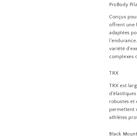
ProBody Pil
Conçus pour 
offrent une 
adaptées po
l’endurance.
variété d’ex
complexes d
TRX
TRX est lar
d’élastique
robustes et 
permettent 
athlètes pr
Black Mount