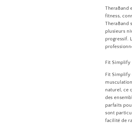
TheraBand e
fitness, con
TheraBand se
plusieurs ni
progressif. 
professionne
Fit Simplify
Fit Simplify
musculation 
naturel, ce 
des ensemble
parfaits pou
sont partic
facilité de 