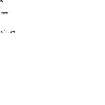
ls
:
nement
 découvrir