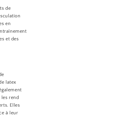
ts de
usculation
es en
’entraînement
es et des
de
de latex
 également
 les rend
rts. Elles
ce à leur