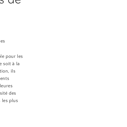
ées
le pour les
 soit à la
ion, ils
rents
lleures
rsité des
 les plus