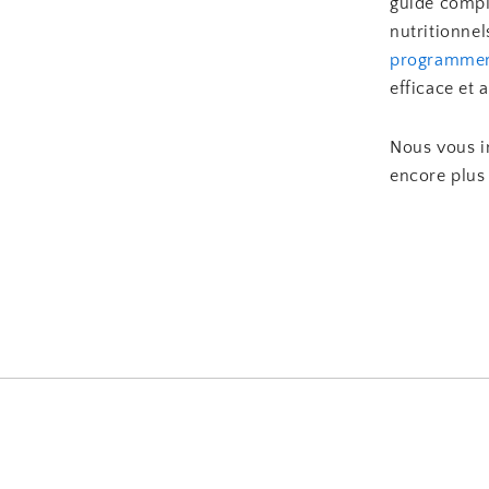
guide comple
nutritionnel
programmem
efficace et 
Nous vous in
encore plus