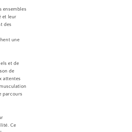
es ensembles
 et leur
nt des
chent une
els et de
ison de
x attentes
 musculation
e parcours
ur
lité. Ce