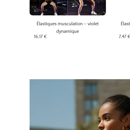
Élastiques musculation – violet
Élas
dynamique
16,17
€
7,47