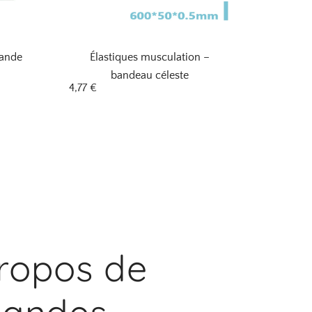
bande
Élastiques musculation –
bandeau céleste
4,77
€
ropos de