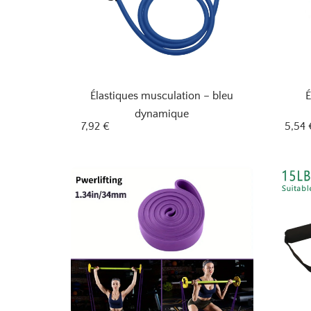
Élastiques musculation – bleu
É
dynamique
7,92
€
5,54