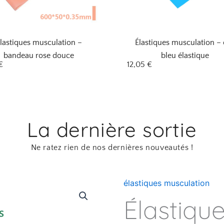
lastiques musculation –
Élastiques musculation – 
bandeau rose douce
bleu élastique
€
12,05
€
La dernière sortie
Ne ratez rien de nos dernières nouveautés !
élastiques musculation
quantité
de
Élastiqu
Élastiques
musculation
-