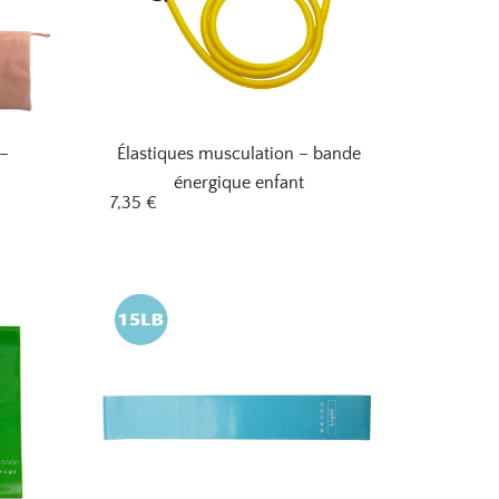
 –
Élastiques musculation – bande
e
énergique enfant
7,35
€