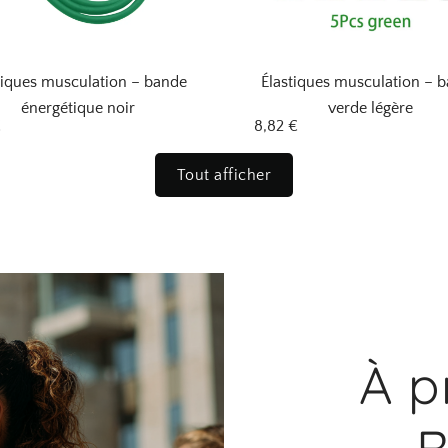
tiques musculation – bande
Élastiques musculation – 
énergétique noir
verde légère
€
8,82
€
Tout afficher
À p