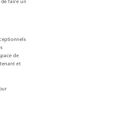
 de faire un
ceptionnels
ns
espace de
tenant et
our