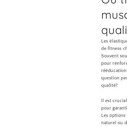
musc
qual
Les élastiq
de fitness c
Souvent sous
pour renforc
rééducation.
question per
qualité?
Il est cruci
pour garanti
Les options 
naturel ou d