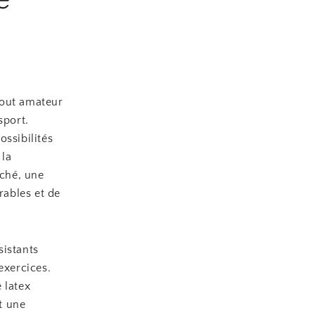
tout amateur
sport.
ossibilités
 la
rché, une
rables et de
sistants
exercices.
 latex
t une