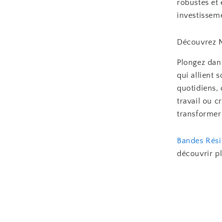
robustes et 
investisseme
Découvrez N
Plongez dan
qui allient 
quotidiens, 
travail ou c
transformer 
Bandes Rési
découvrir p