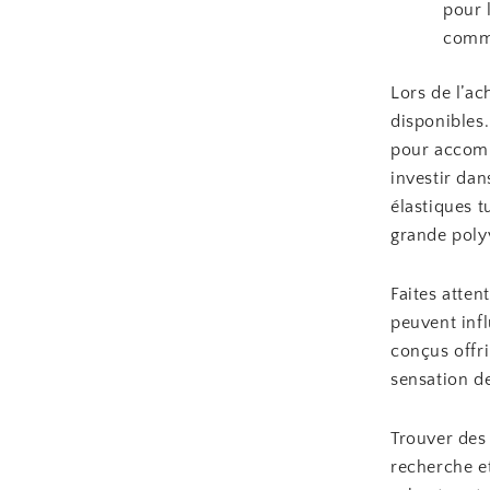
pour 
comm
Lors de l’ac
disponibles.
pour accompa
investir dan
élastiques t
grande poly
Faites atten
peuvent infl
conçus offri
sensation d
Trouver des
recherche et