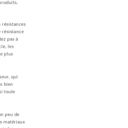
produits,
s résistances
e résistance
tez pas à
le, les
ne plus
seur, qui
es bien
si toute
un peu de
es matériaux