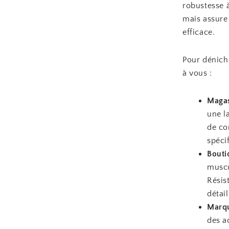
robustesse 
mais assure
efficace.
Pour déniche
à vous :
Magas
une l
de co
spéci
Bouti
muscu
Résis
détai
Marqu
des a