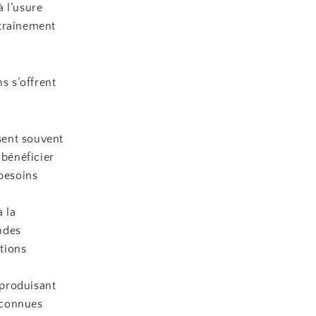
 l’usure
ntraînement
s s’offrent
ent souvent
 bénéficier
 besoins
à la
ndes
tions
 produisant
econnues