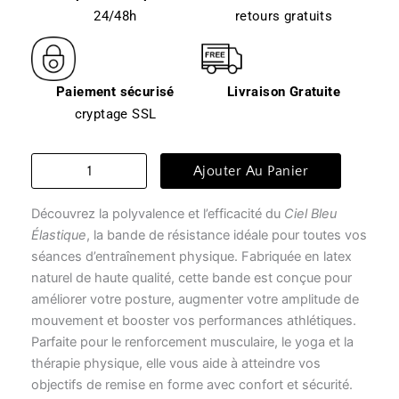
24/48h
retours gratuits
Paiement sécurisé
Livraison Gratuite
cryptage SSL
quantité
Ajouter Au Panier
de
Élastiques
Découvrez la polyvalence et l’efficacité du
Ciel Bleu
musculation
-
Élastique
, la bande de résistance idéale pour toutes vos
ciel
séances d’entraînement physique. Fabriquée en latex
bleu
naturel de haute qualité, cette bande est conçue pour
élastique
améliorer votre posture, augmenter votre amplitude de
mouvement et booster vos performances athlétiques.
Parfaite pour le renforcement musculaire, le yoga et la
thérapie physique, elle vous aide à atteindre vos
objectifs de remise en forme avec confort et sécurité.